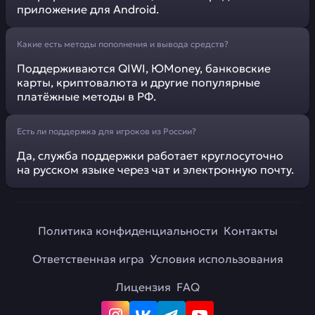
приложение для Android.
Какие есть методы пополнения и вывода средств?
Поддерживаются QIWI, ЮMoney, банковские
карты, криптовалюта и другие популярные
платёжные методы в РФ.
Есть ли поддержка для игроков из России?
Да, служба поддержки работает круглосуточно
на русском языке через чат и электронную почту.
Политика конфиденциальности
Контакты
Ответственная игра
Условия использования
Лицензия
FAQ