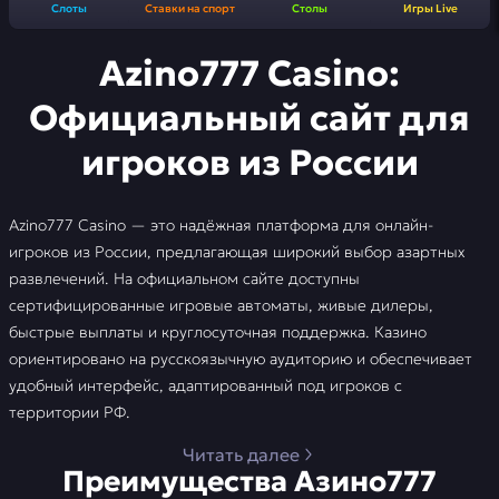
Слоты
Ставки на спорт
Столы
Игры Live
Azino777 Casino:
Официальный сайт для
игроков из России
Azino777 Casino — это надёжная платформа для онлайн-
игроков из России, предлагающая широкий выбор азартных
развлечений. На официальном сайте доступны
сертифицированные игровые автоматы, живые дилеры,
быстрые выплаты и круглосуточная поддержка. Казино
ориентировано на русскоязычную аудиторию и обеспечивает
удобный интерфейс, адаптированный под игроков с
территории РФ.
Читать далее
Преимущества Азино777